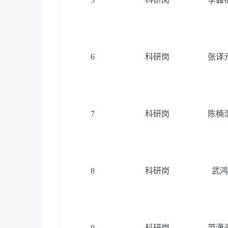
6
科研岗
张译
7
科研岗
陈楠
8
科研岗
武鸿
9
科研岗
范潇