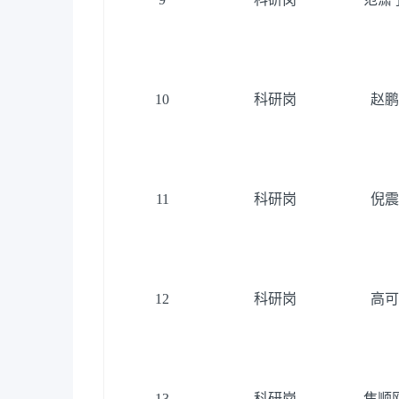
10
科研岗
赵鹏
11
科研岗
倪震
12
科研岗
高可
13
科研岗
焦顺