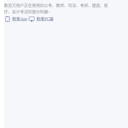
数百万用户正在使用的公考、教师、司法、考研、建造、医
疗、会计考试的提分利器~
粉笔App
粉笔PC端
原工作单位
医学院 北京协和医院