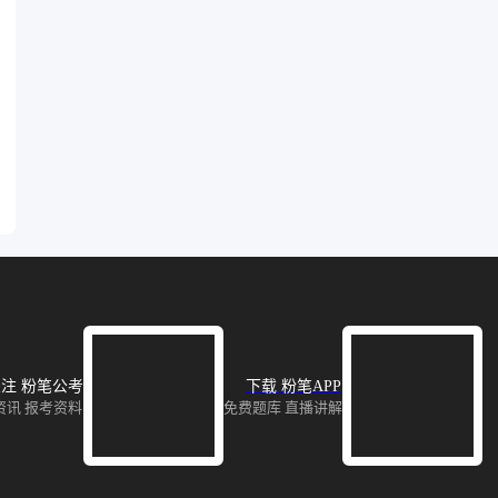
注 粉笔公考
下载 粉笔APP
资讯 报考资料
免费题库 直播讲解