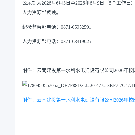
公示期为
202
6
月
6
月
3
日至
202
6
年
6
月
9
日（
5个工作日
人力资源部反映。
纪检监察部电话：
0871-65952591
人力资源部电话：
0871-63319925
附件：云南建投第一水利水电建设有限公司
202
6
年
校
附件：云南建投第一水利水电建设有限公司2026年校园