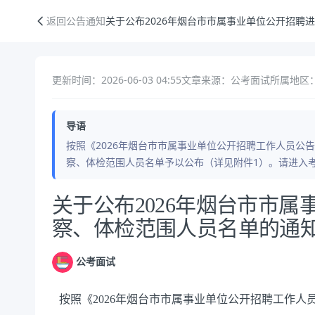
关于公布2026年烟台市市属事业单位公开招聘进入考察、体检范围人员
返回公告通知
关于公布2026年烟台市市属事业单位公开招聘
更新时间：2026-06-03 04:55
文章来源：公考面试
所属地区：
导语
按照《2026年烟台市市属事业单位公开招聘工作人员公告
察、体检范围人员名单予以公布（详见附件1）。请进入考
公告正文
关于公布2026年烟台市市
察、体检范围人员名单的通
公考面试
按照《2026年烟台市市属事业单位公开招聘工作人