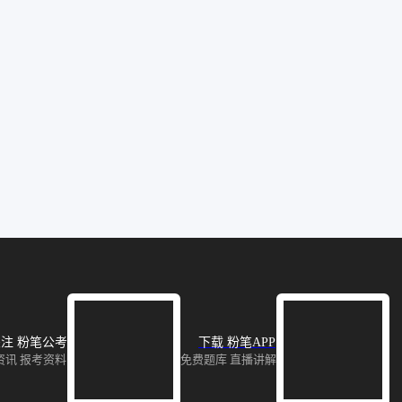
注 粉笔公考
下载 粉笔APP
资讯 报考资料
免费题库 直播讲解