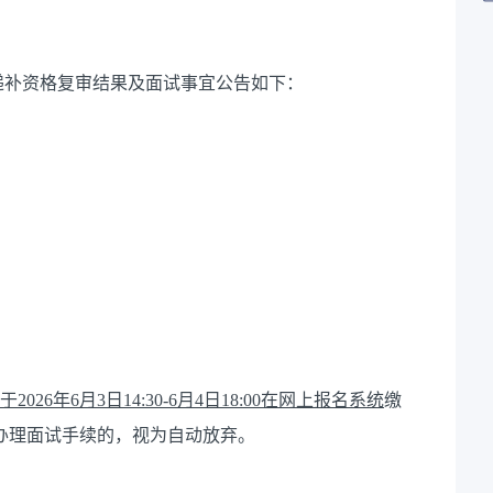
员递补资格复审结果及面试事宜公告如下：
于
202
6
年
6
月
3
日
14:30
-
6
月
4
日
18:00
在网上报名系统
缴
时办理面试手续的，视为自动放弃。