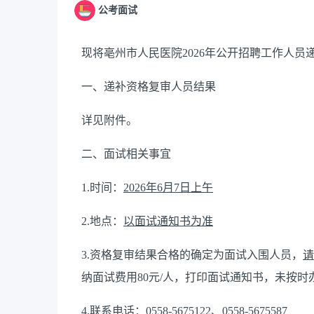
公考面试
现将亳州市人民医院2026年公开招聘工作人
一、递补资格复审人员结果
详见附件。
二、面试相关事宜
1.时间：
202
6
年
6
月
7
日上午
2.地点：
以面试通知书为准
3.资格复审结果合格的确定为面试入围人员，
请
纳面试费用80元/人，打印面试通知书，未按
4.联系电话：0558-5675122、0558-5675587