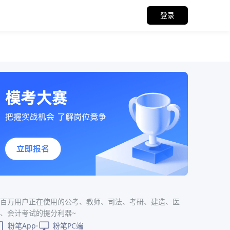
登录
百万用户正在使用的公考、教师、司法、考研、建造、医
、会计考试的提分利器~
粉笔App
粉笔PC端