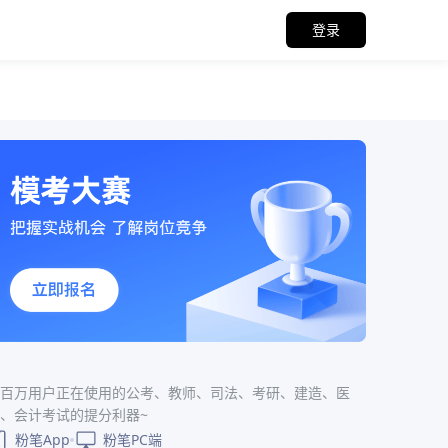
登录
百万用户正在使用的公考、教师、司法、考研、建造、医
、会计考试的提分利器~
粉笔App
粉笔PC端