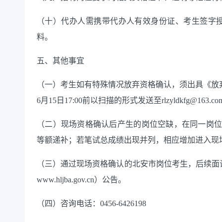
（十）代办人需携带代办人有效身份证、考生签字
料。
五、其他事宜
（一）考生如有特殊情况放弃资格确认，须出具《
放
6月15日17:00前以扫描的形式发送至rlzyldkfg@163.c
（二）现场资格确认后产生的岗位空缺，在同一岗
等额递补；若笔试总成绩出现并列，相应增加进入现
（三）通过现场资格确认的北安市岗位考生，后续面
www.hljba.gov.cn）公告。
（四）
咨询
电话：
0456-6426198