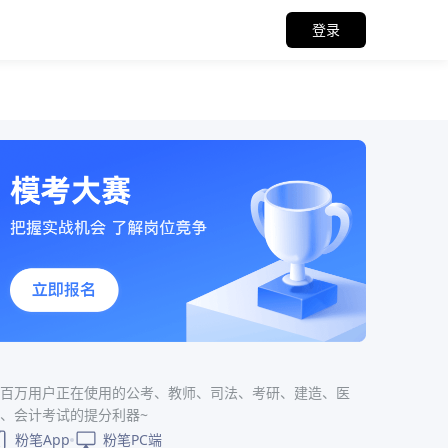
登录
百万用户正在使用的公考、教师、司法、考研、建造、医
、会计考试的提分利器~
粉笔App
粉笔PC端