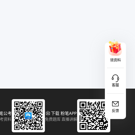
领资料
客服
反馈
粉笔公考
下载 粉笔APP
报考资料
免费题库 直播讲解