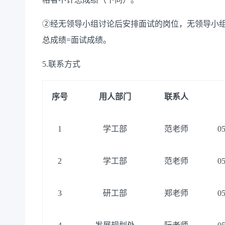
②经无领导小组讨论后安排面试的岗位，无领导小
总成绩=面试成绩。
5.
联系方式
序号
用人部门
联系人
1
学工部
范老师
0
2
学工部
范老师
0
3
研
工部
郑老师
0