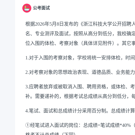
公考面试
根据
2026年5月8日发布的《浙江科技大学公开招聘
名、
专业测评
及面试，按照从高分到低分，我校确
位
入围的体检、考察对象
（
具体详见附件
）
。其它
1
.
对于入围的考察对象，学校将统一安排体检
，时间
2
.
对考察对象的思想政治表现、道德品质、业务能力
3.应聘者放弃或被取消入围、聘用资格，或体检、
补。需要递补的，根据考试总成绩从高分到低分，
4.笔试、面试和总成绩计分采用百分制。总成绩计
①经笔试进入面试的岗位：总成绩=笔试成绩*40%
格者不计总成绩（下同）。