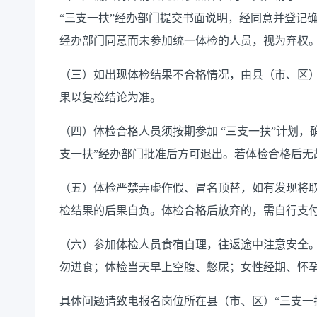
“三支一扶”经办部门提交书面说明，经同意并登记
经办部门同意而未参加统一体检的人员，视为弃权
（三）如出现体检结果不合格情况，由县（市、区
果以复检结论为准。
（四）
体检合格人员须按期参加
“
三支一扶
”
计划，
支一扶”经办部门批准后方可退出。若体检合格后无
（五）
体检严禁弄虚作假、冒名顶替，如有发现将
检结果的后果自负。体检合格后放弃的，需自行支
（六）
参加体检人员食宿自理，
往返
途中注意安全
勿进食；
体检当天早
上
空腹、憋尿
；女性经期、怀
具体问题请致电报名岗位所在县（市、区）
“三支一