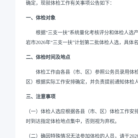
确定，现就
体检工作
有关事项
公告如下：
一、体检
对象
根据
“三支一扶”系统量化考核评分和体检人选
岩市
2026年“三支一扶”计划第
二
批体检人选，
具体
二、体检时间
及地点
体检工作由各县（市、区）参照公务员录用体
区）根据实际工作安排确定，并负责提前通知体检
三、注意事项
（一）体检人选应根据各县（市、区）体检工作安
时到达指定体检地点集中，否则视为弃权。
（二）确因特殊情况无法参加体检的人员，请于
20