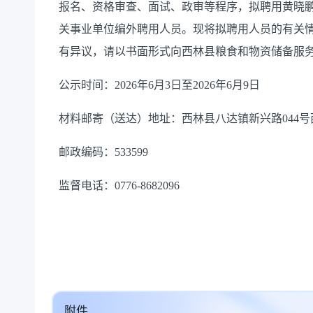
报名、资格审查、面试、政审等程序，拟
聘
用
黄晓
关事业单位
编外聘用
人员
。现
将拟聘用人员的有关
有异议，请以书面形式向
西林县粮食和物资储备服
公示时间：
202
6
年
6
月
3
日至
202
6
年
6月9
日
材料邮寄（送达）地址：
西林县八达镇新兴路
044号
邮政编码：
533599
监督电话：
0776-86
82096
附件