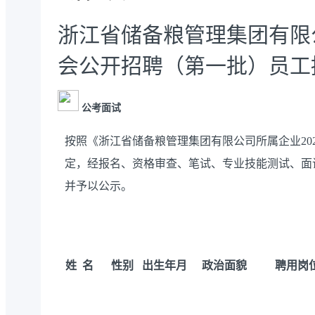
浙江省储备粮管理集团有限公
会公开招聘（第一批）员工
公考面试
按照《浙江省储备粮管理集团有限公司所属企业20
定，经报名、资格审查、笔试、专业技能测试、面
并予以公示。
姓 名
性别
出生年月
政治面貌
聘用岗