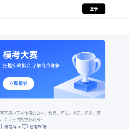
登录
百万用户正在使用的公考、教师、司法、考研、建造、医
、会计考试的提分利器~
粉笔App
粉笔PC端