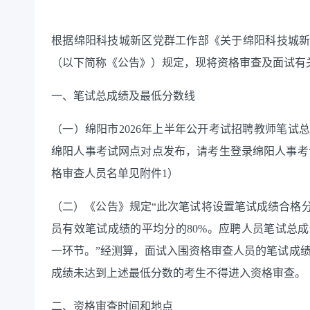
根据绵阳
科技城新区
党群工作部《关于
绵阳科技城
（以下简称《公告》）规定，现将资格
审查
及面试有
一、笔试
总
成绩
及
最低分数线
（一）绵阳市
2026年上半年公开考试招聘教师笔
绵阳人事考试网点对点发布，请考生登录绵阳人事考试网（htt
格
审查
人员名单见附件
1）
（二）
《公告》规定
“
此次笔试将设置笔试成绩合格
员有效笔试成绩的
平均分的
8
0%。
应聘人员笔试总成
一环节。
”经测算，
面试
入围资格
审查
人员的笔试成
成绩未达到上述最低分数的考生不得进入资格
审查
。
二、资格
审查
时间和地点