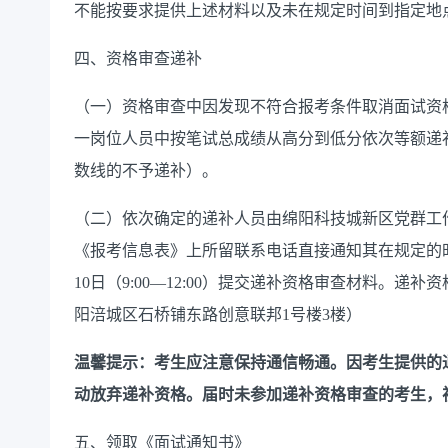
不能按要求提供上述材料以及未在规定时间到指定地
四
、资格
审查
递补
（一）资格审查中因发现不符合报考条件取消面试资
一岗位人员中按笔试总成绩从高分到低分依次等额递
数线的不予递补）。
（二）依次确定的递补人员由绵阳科技城新区党群工
《报考信息表》上所留联系电话直接通知其在规定的
10日（9:00—12:00）提交递补资格审查材料。递补
阳涪城区石桥铺东路创意联邦
1号楼3楼
）
温馨提示：考生应注意保持通信畅通。因考生提供的
动放弃递补资格。届时未参加递补资格审查的考生，
五
、领取《面试通知书》