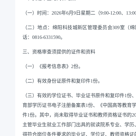
（一）时间：
202
6
年
6
月
9
日
星期二
（
9:
0
0-1
2
:
0
0
、
13
:
0
（二）地点：绵阳
科技城新区管理委员会
309室
（
绵
话：
0816-
6331590
。
三、资格
审查
须提供的证件和资料
（一）《报考信息表》
2份。
（二）有效身份证原件和复印件
1份。
（
三
）
有效的学位证书、毕业证书原件和复印件
1份
育部学历证书电子注册备案表1份、《中国高等教育学
件
1份。其中，尚未取得毕业证书和教师资格证书的20
主管毕业生就业工作部门出具的就读院系专业、学历
得符合岗位条件要求的毕业证、学位证、教师资格证