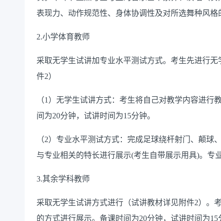
表现力、动作规范性、身体协调性及对所选舞种风格
2.小学体育教师
采取无学生试讲加专业水平测试方式。考生先进行无
件
2）
（
1）无学生试讲方式：考生将自己对教学内容进行
间为20分钟，试讲时间为15分钟。
（
2
）
专业水平测试
方式
：完成足球绕杆射门、颠球
与专业相关的特长进行展示(考生自带展示用具)。专
3.其余学科教师
采取无学生试讲方式进行（试讲教材详见附件
2）。
的方式进行展示。备课时间为20分钟，试讲时间为15