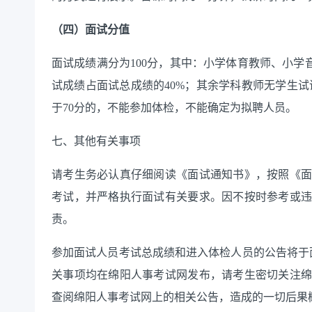
（四）面试分值
面试成绩满分为
100分，
其中：
小学
体育教师
、小学
试成绩占
面试总成绩的
40%
；其余学科教师无学生试
于
70分的，不能参加体检，不能确定为拟聘人员。
七
、其他有关事项
请考生务必认真仔细阅读《面试通知书》，按照《
考试，并严格执行面试有关要求。因不按时参考或
责。
参加面试人员考试总成绩和进入体检人员的公告将于
关事项均在绵阳人事考试网发布，请考生密切关注
查阅绵阳人事考试网上的相关公告，造成的一切后果