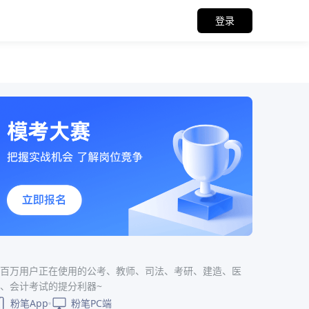
登录
百万用户正在使用的公考、教师、司法、考研、建造、医
、会计考试的提分利器~
粉笔App
粉笔PC端