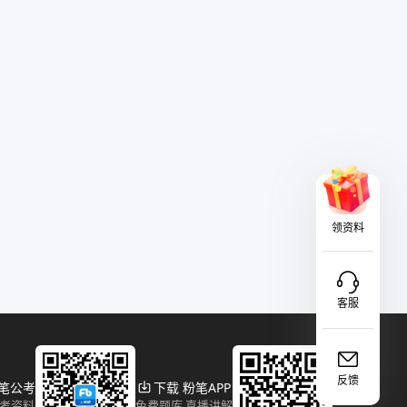
领资料
客服
反馈
粉笔公考
下载 粉笔APP
报考资料
免费题库 直播讲解