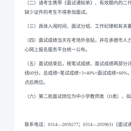
（二）
请考生携带《面试通知单》、有效期内的二
缺少证件的考生不得参加面试。
（三）
具体入
闱
时间、面试分组、工作纪律和有关
（四）
面试成绩当天在考场外张贴，并在承德市人
心网上报名服务平台统一公布。
（五）
面试结束后，按笔试成绩、面试成绩两部分
线60分。总成绩=笔试成绩÷3×40%+面试成绩×
点后两位。
（六）
第二批面试岗位为中小学教师类（
D类），
联系电话：
0314—2059277；0314—2059631