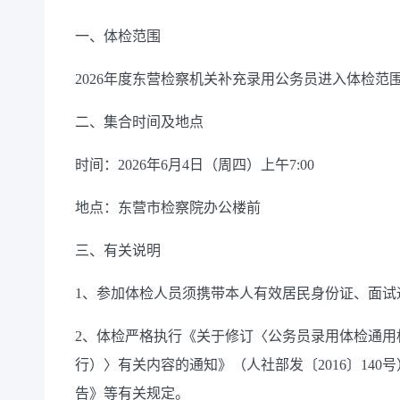
一、体检范围
202
6
年度东营检察机关补充录用
公务员进入体检范
二、集合时间及地点
时间：
202
6
年
6
月
4
日（周四）上午
7:00
地点：东营市检察院办公楼前
三、有关说明
1
、参加体检人员须携带本人有效居民身份证、面试
2
、体检严格执行《关于修订〈公务员录用体检通用
行）〉有关内容的通知》（人社部发〔
2016
〕
140
号
告》等有关规定。