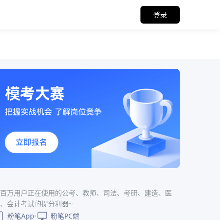
登录
百万用户正在使用的公考、教师、司法、考研、建造、医
、会计考试的提分利器~
粉笔App
粉笔PC端