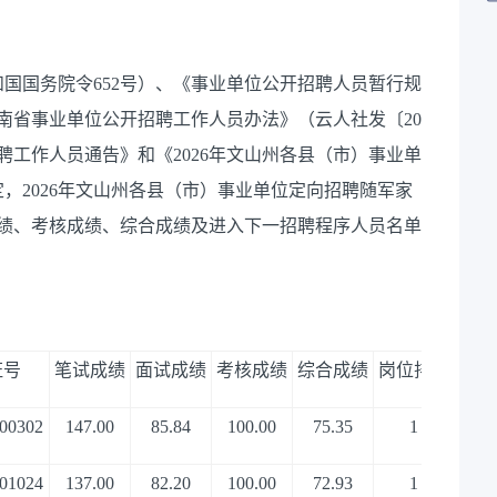
和国国务院令
652
号）、《事业单位公开招聘人员暂行规
南省事业单位公开招聘工作人员办法》（云人社发〔
20
聘工作人员通告》和《
2026
年文山州各县（市）事业单
定，
2026
年文山州各县（市）事业单位定向招聘随军家
绩
、考核成绩、综合成绩及进入下一招聘程序人员名单
证号
笔试成绩
面试成绩
考核成绩
综合成绩
岗位排名
是
00302
147.00
85.84
100.00
75.35
1
01024
137.00
82.20
100.00
72.93
1