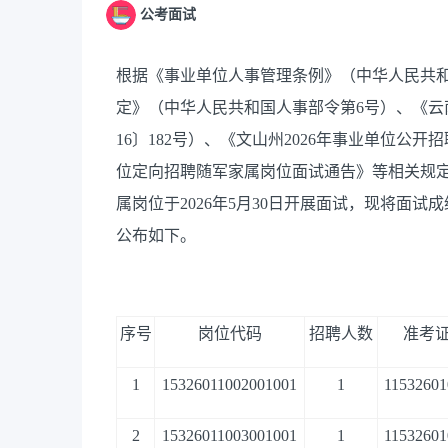
公考面试
根据《事业单位人事管理条例》（中华人民共
定》（中华人民共和国人事部令第
6
号）、《云
16
〕
182
号）、《文山州
2026
年事业单位公开招
位定向招聘随军家属岗位面试通告》等相关规
属岗位
于
2026
年
5
月
30
日
开展面试
，
现将面试成
公
布
如下。
序号
岗位代码
招聘人数
准考
1
15326011002001001
1
11532601
2
15326011003001001
1
11532601