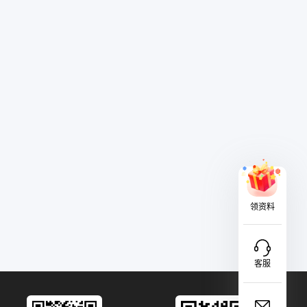
领资料
客服