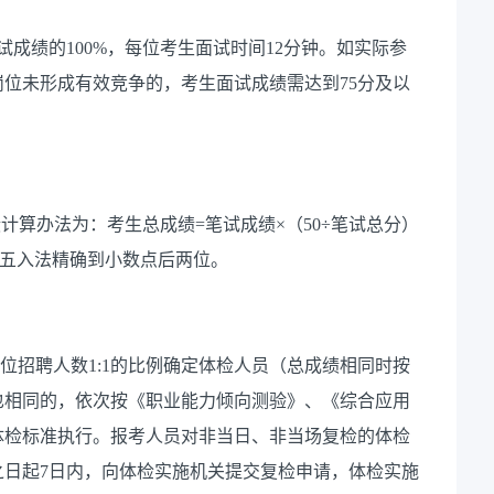
试成绩的
100%
，每位考生面试时间12分钟。如实际参
岗位未形成有效竞争的，考生面试成绩需达到
75
分及以
绩计算办法为：考生总成绩
=
笔试成绩
×
（
50÷
笔试总分）
五入法精确到小数点后两位。
位招聘人数
1:1
的比例确定体检人员（总成绩相同时按
也相同的，依次按《职业能力倾向测验》、《综合应用
体检标准执行。报考人员对非当日、非当场复检的体检
之日起
7
日内，向体检实施机关提交复检申请，体检实施