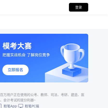
登录
百万用户正在使用的公考、教师、司法、考研、建造、医
、会计考试的提分利器~
粉笔App
粉笔PC端