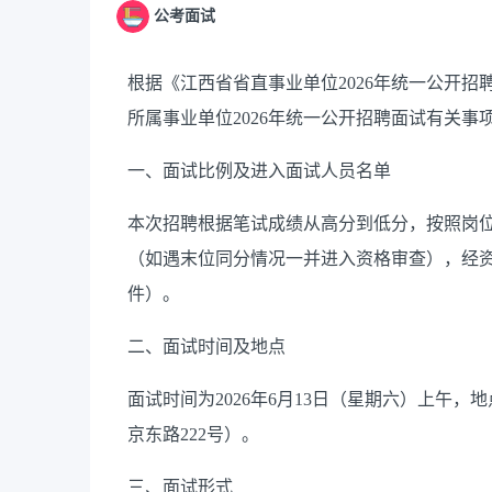
公考面试
根据《江西省省直事业单位
2026
年统一公开招
所属事业单位
2026
年统一公开招聘面试有关事
一、面试比例及进入面试人员名单
本次招聘根据笔试成绩从高分到低分，按照岗
（如遇末位同分情况一并进入资格审查），经
件）
。
二、面试时间及地点
面试时间为
2026
年
6
月
13
日（星期六）上午，地
京东路
222
号）。
三、面试形式