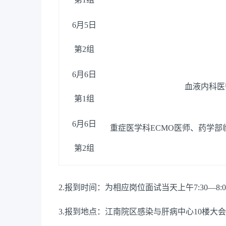
6月5日
第
2组
6月6日
血液内科医
第
1组
6月6日
重症医学科
ECMO医师、药学
第
2组
2.报到时间：为相应岗位面试当天上午7:30—8:0
3.报到地点：江南院区感染与肝病中心10楼大