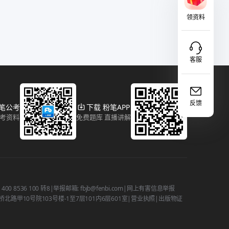
领资料
客服
反馈
粉笔公考
下载 粉笔APP
报考资料
免费题库 直播讲解
 8536 100 转8
|
举报邮箱: fbjb@fenbi.com
|
网上有害信息举报
路甲10号院103号楼-1至7层101内6层601室
|
营业执照
|
出版物证