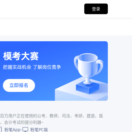
登录
百万用户正在使用的公考、教师、司法、考研、建造、医
、会计考试的提分利器~
粉笔App
粉笔PC端