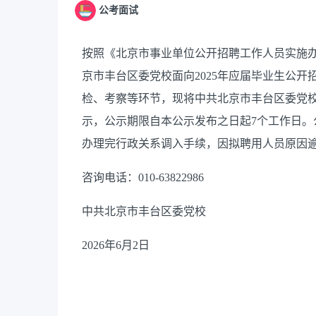
公考面试
按照《北京市事业单位公开招聘工作人员实施
京
市丰台区
委党校面向
2025年
应届毕业生
公开
检、考察等环节，现将
中共北京
市丰台区
委党
示，公示期限自本公示发布之日起
7个工作日
办理完行政关系调入手续，因拟聘用人员原因
咨询电话：010-63822986
中共北京市丰台区委党校
2026年6月2日