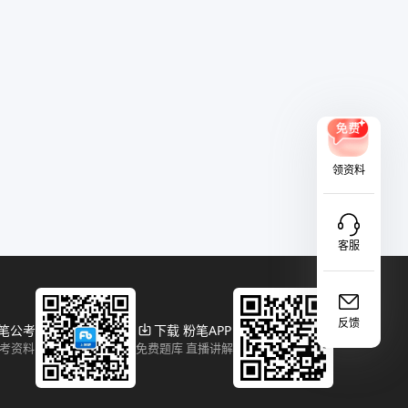
领资料
客服
反馈
粉笔公考
下载 粉笔APP
报考资料
免费题库 直播讲解