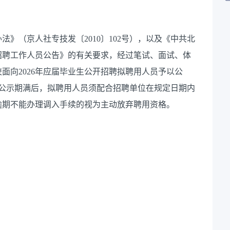
办法》（京人社专技发〔
2010〕102号），
以及《
中共北
招聘
工作
人员
公告
》
的有关要求，经过笔试、面试、体
校面向
202
6
年
应届毕业生
公开招聘拟聘用人员
予以公
。公示期满后，拟聘用人员须配合招聘单位在规定日期内
逾期不能办理调入手续的视为主动放弃聘用资格。