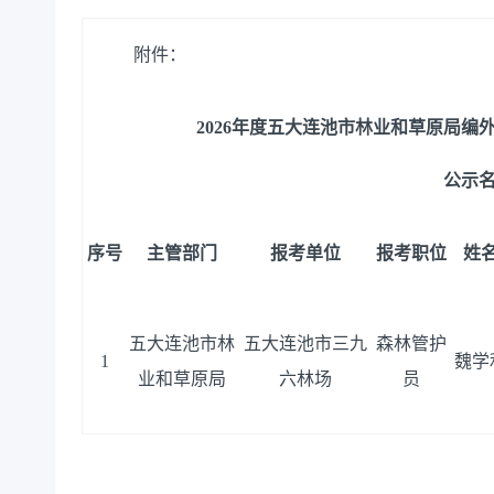
附件：
2026年度五大连池市林业和草原局
公示
序号
主管部门
报考单位
报考职位
姓
五大连池市林
五大连池市三九
森林管护
1
魏学
业和草原局
六林场
员