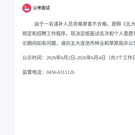
公考面试
由于一名递补人员资格审查不合格，按照
《
五
规定和招聘工作程序，现决定按面试名次和个人意愿
示期间如有问题，请向五大连池市
林业和草原局
办公
公示时间：
202
6
年
6
月
2
日
-202
6
年
6
月
4
日（共
3个工作
监督电话：
0456-6
311126