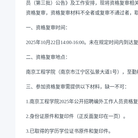
员（第三批）公告》及工作安排，现将资格复审相
资格复审，资格复审材料不全者或复审不通过者，
一、资格复审时间：
2025
年
10
月
22
日
14:00-16:00
。未在规定时间内到达
二、资格复审地点：
南京工程学院（南京市江宁区弘景大道
1
号），至勤
三、参加资格复审需提供以下材料，缺一不可：
1.
南京工程学院
2025
年公开招聘编外工作人员资格复
2.
身份证原件和复印件（正反面复印在一页）。
3.
已取得的学历学位证书原件和复印件。