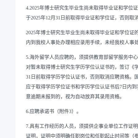
4.2025
年博士研究生毕业生尚未取得毕业证和学位证
于
2025
年
12
月
31
日前取得毕业证和学位证，否则取
2025
年博士研究生毕业生尚未取得毕业证和学位证
内到我校人事处办理相应录用手续，未经我校人事
5.
海外留学人员应聘的，须提供教育部留学服务中心
对暂未取得博士研究生学历学位认证书的，签订《
31
日前取得学历学位认证书，否则取消应聘资格。
应于取得学历学位证书和学历学位认证书后
7
日内到
意逾期未报到的，视为自动放弃其录用资格。
6.
应聘承诺书（附件
3
）。
7.
具有工作经历的人员，须提供企事业单位工作证明
证明，证明中须明确任职岗位和任职起止时间等（