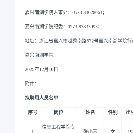
嘉兴南湖学院人事处：0573-83628061；
嘉兴南湖学院纪委：0573-83833993；
地址：浙江省嘉兴市越秀南路572号嘉兴南湖学院行政楼
嘉兴南湖学院
2025年12月10日
附件：
拟聘用人员名单
序号
岗位
姓名
性别
出
信息工程学院专
1
张小青
女
19