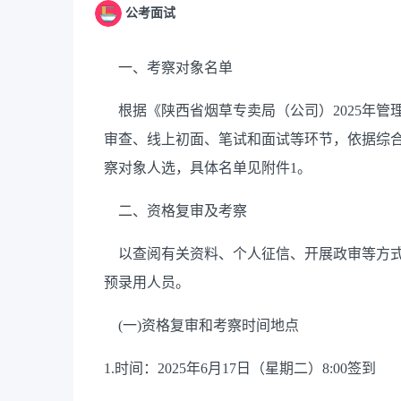
公考面试
一、考察对象名单
根据《陕西省烟草专卖局（公司）
2025
年管
审查、线上初面、笔试和面试等环节，依据综
察对象人选，具体名单见附件
1
。
二、资格复审及考察
以查阅有关资料、个人征信、开展政审等方式
预录用人员。
(
一
)
资格复审和考察时间地点
1.
时间：
2025
年
6
月
17
日（星期二）
8:00
签到