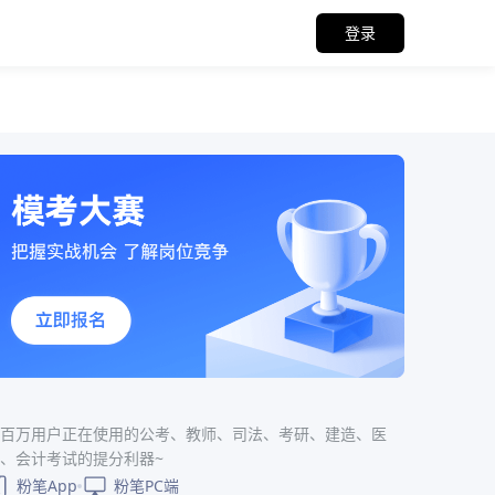
登录
百万用户正在使用的公考、教师、司法、考研、建造、医
、会计考试的提分利器~
粉笔App
粉笔PC端