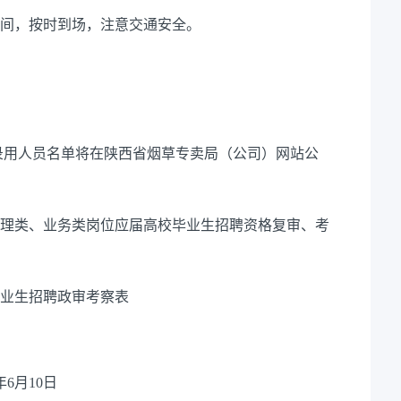
间，按时到场，注意交通安全。
用人员名单将在
陕西省烟草专卖局（公司）
网站公
理类、业务类岗位应届高校毕业生招聘
资格复审、考
业生招聘政审考察表
年
6
月
10
日