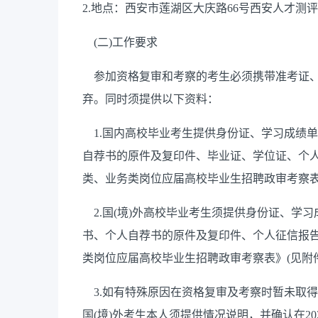
2.
地点：西安市莲湖区大庆路
66
号西安人才测评
(
二
)
工作要求
参加资格复审和考察的考生必须携带准考证、
弃。同时须提供以下资料：
1.
国内高校毕业考生提供身份证、学习成绩单
自荐书的原件及复印件、毕业证、学位证、个
类、业务类岗位应届高校毕业生招聘
政审考察
2.
国
(
境
)
外高校毕业考生须提供身份证、学习
书、个人自荐书的原件及复印件、个人征信报
类岗位应届高校毕业生招聘
政审考察表》
(
见附
3.
如有特殊原因在资格复审及考察时暂未取得
国
(
境
)
外考生本人须提供情况说明，并确认在
20