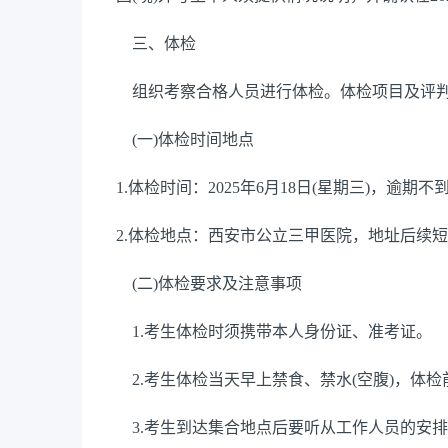
三、体检
组织考察合格人员进行体检。体检项目及评判
(
一
)
体检时间地点
1.
体检时间：
2025
年
6
月
18
日
(
星期三
)
，逾期不
2.
体检地点：西安市公立三甲医院，地址后续短
(
二
)
体检要求及注意事项
1.
考生体检时须携带本人身份证、准考证。
2.
考生体检当天早上禁食、禁水
(
空腹
)
，体检
3.
考生到达集合地点后要听从工作人员的安排