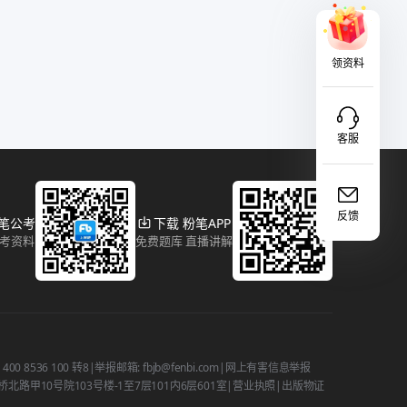
领资料
客服
反馈
粉笔公考
下载 粉笔APP
报考资料
免费题库 直播讲解
 8536 100 转8
|
举报邮箱: fbjb@fenbi.com
|
网上有害信息举报
路甲10号院103号楼-1至7层101内6层601室
|
营业执照
|
出版物证