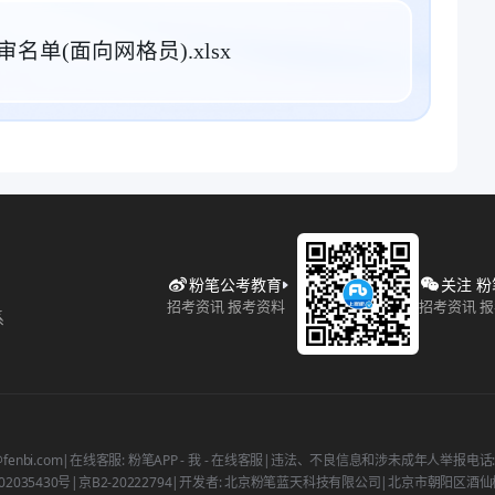
名单(面向网格员).xlsx
粉笔公考教育
关注 
招考资讯 报考资料
招考资讯 
系
fenbi.com
|
在线客服: 粉笔APP - 我 - 在线客服
|
违法、不良信息和涉未成年人举报电话: 400
2035430号
|
京B2-20222794
|
开发者: 北京粉笔蓝天科技有限公司
|
北京市朝阳区酒仙桥北