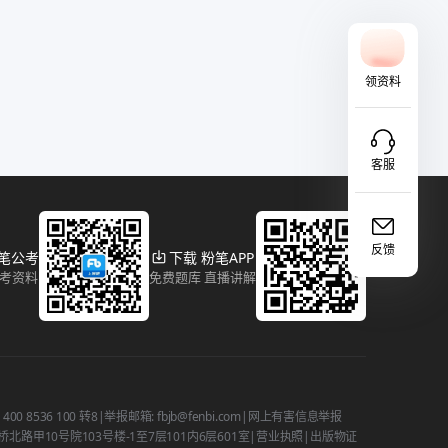
领资料
客服
反馈
粉笔公考
下载 粉笔APP
报考资料
免费题库 直播讲解
 8536 100 转8
|
举报邮箱: fbjb@fenbi.com
|
网上有害信息举报
路甲10号院103号楼-1至7层101内6层601室
|
营业执照
|
出版物证