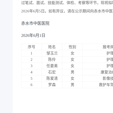
过笔试、面试、技能测试、体检、考察等环节，现将拟聘
2026年6月5日。如有异议，请在公示期间向赤水市中医医
赤水市中医医院
2026年6月1日
序号
姓名
性别
报考
1
邹玉兰
女
护
2
陈伶
女
护
3
任姜美
女
护
4
石宏
男
康复治
5
陈爱清
女
影像
6
罗森
男
救护车