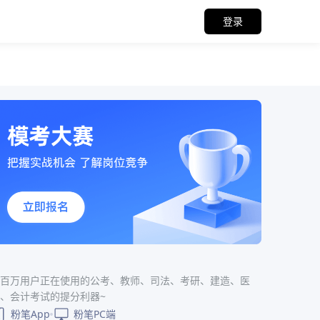
登录
百万用户正在使用的公考、教师、司法、考研、建造、医
、会计考试的提分利器~
粉笔App
粉笔PC端