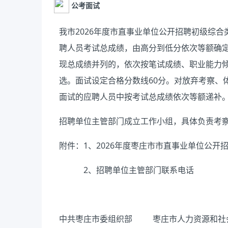
公考面试
我市
20
26
年度
市
直事业单位
公开招聘
初级
综合
聘人员考试总成绩，由高分到低分依次等额确
现总成绩并列的，
依次按
笔试成绩
、职业能力
选
。
面
试设定合格分数线
60
分。
对放弃考察、
面试的
应聘人员
中按考试
总成绩依次等额递补
招聘单位主管部门成立工作小组，具体负责考
附件：
1
、
20
26
年
度
枣庄市市直事业单位公开
2
、
招聘单位主管部门联系
电话
中共枣庄市委组织部
枣庄市人力资源和社