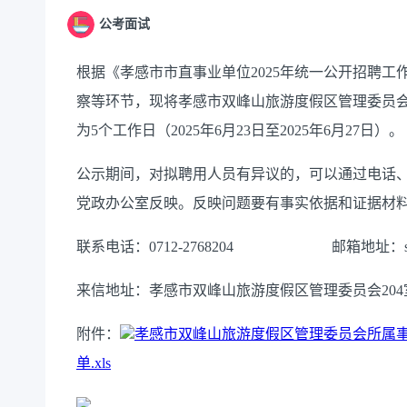
公考面试
根据《孝感市
市
直事业单位
202
5
年统一公开招聘工
察
等环节
，现将孝感市
双峰山旅游度假区管理委员
为
5
个工作日（
202
5
年
6
月
23
日至
202
5
年
6
月
27
日）。
公示期间，对拟聘用人员有异议的，可以通过电话
党政办公室
反映。反映问题要有事实依据和证据材
联系电话：
0712-2
768204
邮箱地址：
来信地址：孝感市双峰山旅游度假区管理委员会
204
附件：
孝感市双峰山旅游度假区管理委员会所属事
单.xls