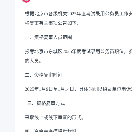
根据北京市各级机关
2025
年度考试录用公务员工作
格复审有关事项公告如下：
一、资格复审人员范围
报考
北京市
东城区
20
25
年度考试录用公务员职位，
的人员。
二
、资格复审时间
2025
年
1
月
9
日至
1
月
14
日，具体时间以招录单位电话
三、
资格复审
方式
采取
线上或
线下审查的
形式
。
四
、资格审查
须提供
材料