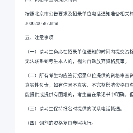
按照北京市公告要求
及
招录单位电话通知准备相关
3000200587.html
五、
注意事项
（一）请考生务必在
招录
单位通知的时间内提交资
无法联系到
考生
本人的，视为自动放弃
资格复审
。
（
二
）
所有考生均应签订招录单位提供的资格审查
真实性负责，如有信息不真实、不完整影响资格审
能提供或提供有困难的，考生需在承诺书中明确
，
（三）
请考生保持报名时提供的联系电话畅通。
（
四
）调剂
的
资格复审参照执行。