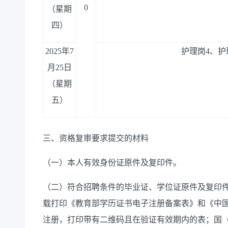
0
（星期
四）
2025年7
护理岗
4、护
月25日
（星期
五）
三、
资格
复审
要求提交的材料
（一）
本人有效
身份证
原件及复印件。
（二）
符合招聘条件的
毕业证
、学位证原件及复印
载打印《教育部学历证书电子注册备案表》和《中
注册，打印带有二维码且在验证有效期内的表；国