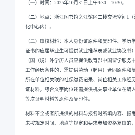
（一）时间：
20
25
年
10
月
31
日
上
午
9
:
30
—
10
:
30
。
（二）地点：浙江图书馆之江
馆区
二楼交流空间
1
（
化中心内）
。
（三）审核材料：本人身份证原件和复印件、学历
证书的应届毕业生可提供就业推荐表或就业协议书
（国（境）外学历人员应提供教育部中国留学服务
工作经历条件的，需提供劳动（聘用）合同原件和
所在单位相关联的社保缴费记录、岗位相关工作经
证材料。综合文字岗位还需提供机关事业单位在编
等次证明材料等原件及复印件。
材料不全或者所提供的材料与报名时所填内容、报
未按规定时间、地点等规定和要求参加资格复审的