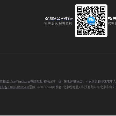
粉笔公考教育
关
招考资讯 报考资料
招考
接洽: fbpr@fenbi.com
|
在线客服: 粉笔APP - 我 - 在线客服
|
违法、不良信息和涉未成年人举报电话:
备 11010502035430号
|
京B2-20222794
|
开发者: 北京粉笔蓝天科技有限公司
|
北京市朝阳区