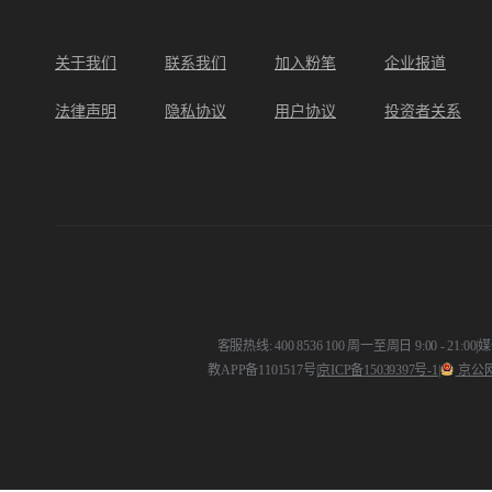
关于我们
联系我们
加入粉笔
企业报道
法律声明
隐私协议
用户协议
投资者关系
客服热线: 400 8536 100 周一至周日 9:00 - 21:00
|
媒体
教APP备1101517号
|
京ICP备15039397号-1
|
京公网安