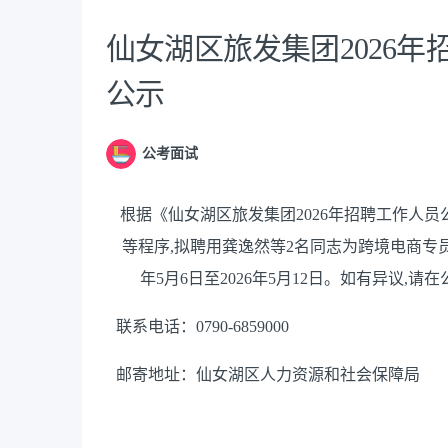
仙女湖区旅发集团2026
公示
公考面试
根据《
仙女湖区
旅发集团
2026年
招聘
工作人员
等程序
,
拟
聘用
龚逸然等
2
名同志
为跨境电商专
年
5
月
6
日至
202
6
年
5
月
12
日。如有异议
,请
联系电话：
0790-6859000
邮寄地址：
仙女湖区
人力资源和社会保障局