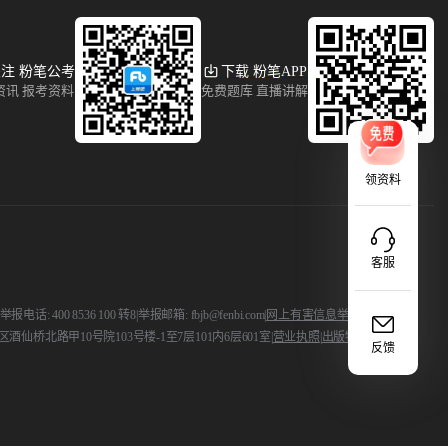
注 粉笔公考
下载 粉笔APP
资讯 报考资料
免费题库 直播讲解
领资料
客服
 400 8536 100 转8
|
举报邮箱: fbjb@fenbi.com
|
网上有害信息举报
酒仙桥北路甲10号院103号楼-1至7层101内6层601室
|
营业执照
|
出版物证
反馈