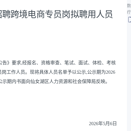
数
年招聘跨境电商专员岗拟聘用人员
疗
公告
》要求
,经报名、资格审查、
笔试、
面试、体检、考
核
员岗工作人员
。现将具体人员名单予以公示
,公示期
为
202
6
在公示期内书面向
仙女湖区
人力资源和社会保障局
反映。
202
6
年
5
月
6
日