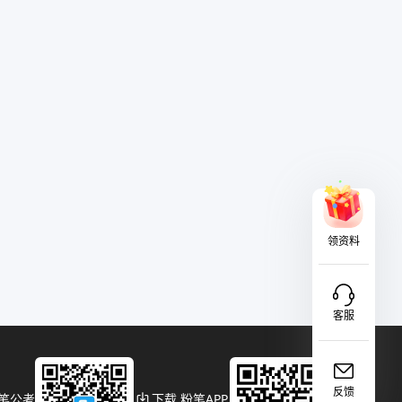
领资料
客服
反馈
粉笔公考
下载 粉笔APP