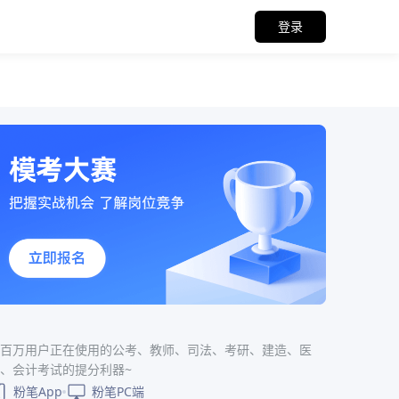
登录
百万用户正在使用的公考、教师、司法、考研、建造、医
、会计考试的提分利器~
粉笔App
粉笔PC端