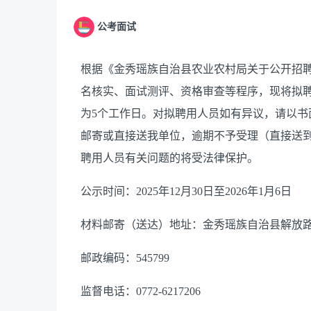
公考面试
根据
《
金秀瑶族自治县农业农村局
关于公开招
名核实、面试测评、资格审查等程序
，现将拟
为
5个工作
日。对拟聘用人员如有异议，请以书
邮寄
或直接送
我单位
，逾期不予受理（直接送
聘用人员有关问题的将受法律保护。
公示时间：
2025年1
2
月
30
日至
2026年1
月
6
日
材料邮寄（送达）地址：
金秀瑶族自治县解放
邮政编码：
545799
监督电话：
0772-6217206