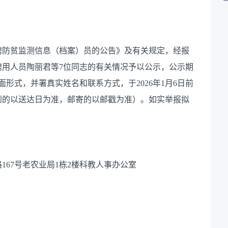
聘防贫监测信息（档案）员的公告》
及有关规定，经
报
聘用人员
陶丽君
等
7
位同志的有关情况予以公示，公示期
面形式，并署真实姓名和联系方式，于
2026
年
1
月
6
日前
到的以送达日为准，邮寄的以邮戳为准）。如实举报拟
路
167号老农业局1栋2楼科教人事办公室