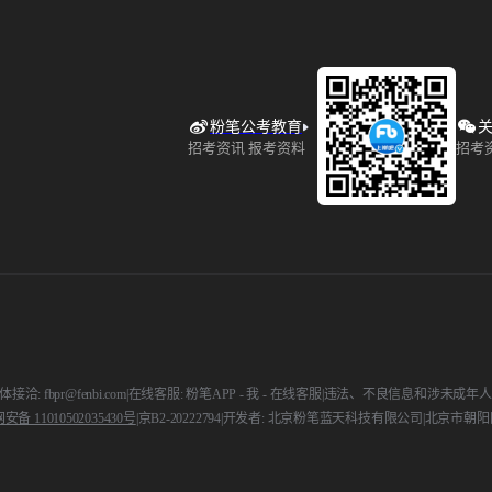
粉笔公考教育
关
招考资讯 报考资料
招考
接洽: fbpr@fenbi.com
|
在线客服: 粉笔APP - 我 - 在线客服
|
违法、不良信息和涉未成年人举报电话:
备 11010502035430号
|
京B2-20222794
|
开发者: 北京粉笔蓝天科技有限公司
|
北京市朝阳区