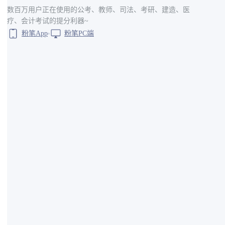
数百万用户正在使用的公考、教师、司法、考研、建造、医
疗、会计考试的提分利器~
粉笔App
粉笔PC端
考核情况
通过