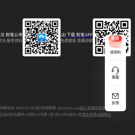
注 粉笔公考
下载 粉笔APP
资讯 报考资料
免费题库 直播讲解
领资料
客服
反馈
 400 8536 100 转8
|
举报邮箱: fbjb@fenbi.com
|
网上有害信息举报
酒仙桥北路甲10号院103号楼-1至7层101内6层601室
|
营业执照
|
出版物证