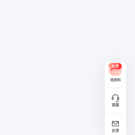
领资料
客服
反馈