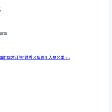
话
30
聘“优才计划”越秀区拟聘用人员名单.xls