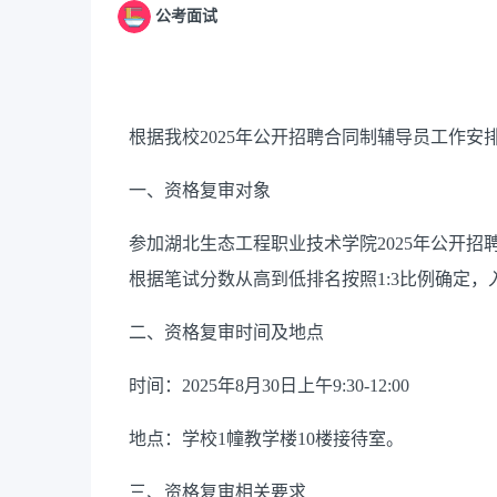
公考面试
根据我校
202
5
年
公开招聘合同制辅导员
工作安
一、
资格复审对象
参加湖北生态工程职业技术学院
202
5
年
公开招
根据笔试分数从高到低排名按照
1:3比例确定，
二、资格复审时间及地点
时间：
2025年8月30日
上午
9
:
3
0
-12:00
地点：学校
1幢教学楼10楼接待室
。
三、资格复审相关要求