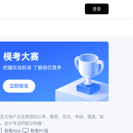
登录
百万用户正在使用的公考、教师、司法、考研、建造、医
、会计考试的提分利器~
粉笔App
粉笔PC端