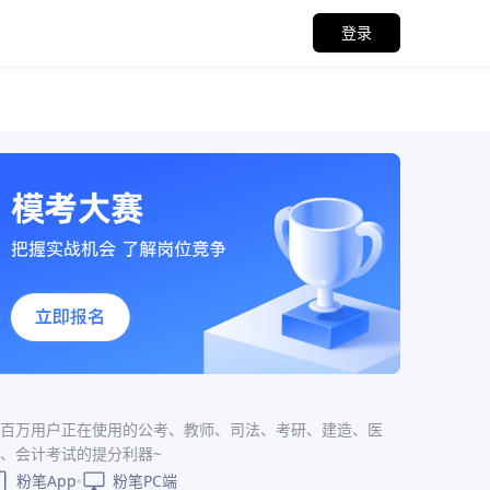
登录
百万用户正在使用的公考、教师、司法、考研、建造、医
、会计考试的提分利器~
粉笔App
粉笔PC端