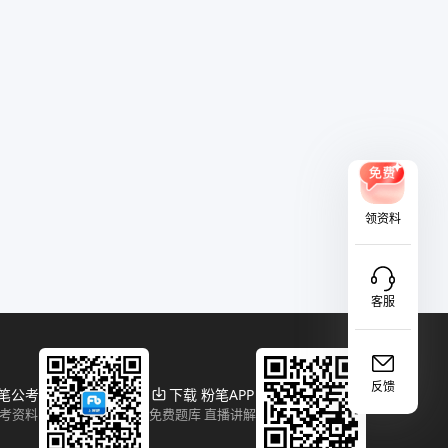
领资料
客服
反馈
粉笔公考
下载 粉笔APP
报考资料
免费题库 直播讲解