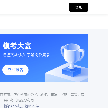
登录
百万用户正在使用的公考、教师、司法、考研、建造、医
、会计考试的提分利器~
粉笔App
粉笔PC端