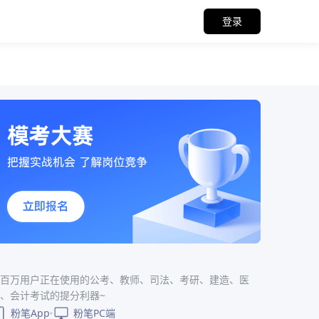
登录
百万用户正在使用的公考、教师、司法、考研、建造、医
、会计考试的提分利器~
粉笔App
粉笔PC端