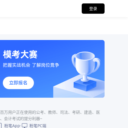
登录
百万用户正在使用的公考、教师、司法、考研、建造、医
、会计考试的提分利器~
粉笔App
粉笔PC端