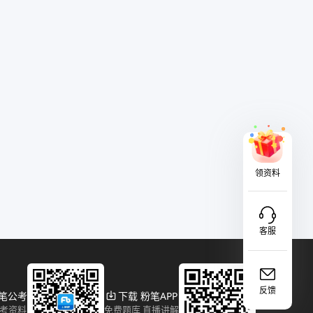
领资料
客服
反馈
粉笔公考
下载 粉笔APP
报考资料
免费题库 直播讲解