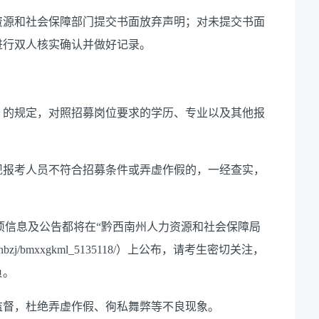
资源和社会保障部门提交书面放弃声明；对未提交书面
进行双人核实确认并做好记录。
》的规定，对照招募岗位要求的学历、专业以及其他报
现报考人员不符合招募条件或弄虚作假的，一经查实，
募各项信息及公告都将在“黔西南州人力资源和社会保障局
/zrlzyshbzj/bmxxgkml_5135118/）上公布，请考生密切关注，
负。
监督，杜绝弄虚作假、徇私舞弊等不良现象。