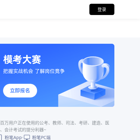
登录
百万用户正在使用的公考、教师、司法、考研、建造、医
、会计考试的提分利器~
粉笔App
粉笔PC端