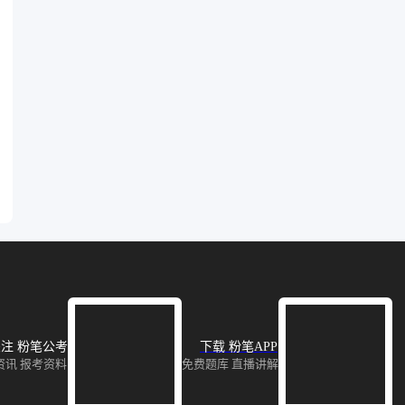
注 粉笔公考
下载 粉笔APP
资讯 报考资料
免费题库 直播讲解