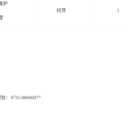
维护
何萍
1
理
31-88666077