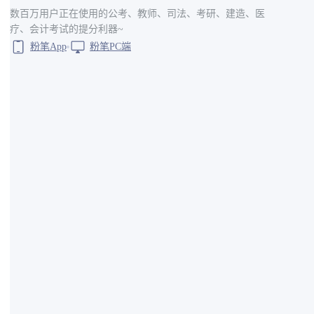
数百万用户正在使用的公考、教师、司法、考研、建造、医
疗、会计考试的提分利器~
粉笔App
粉笔PC端
备注