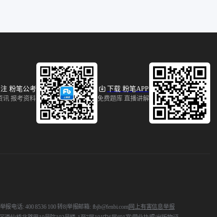
注 粉笔公考
下载 粉笔APP
资讯 报考资料
免费题库 直播讲解
 400 8536 100 转8
|
举报邮箱: fbjb@fenbi.com
|
网上有害信息举报