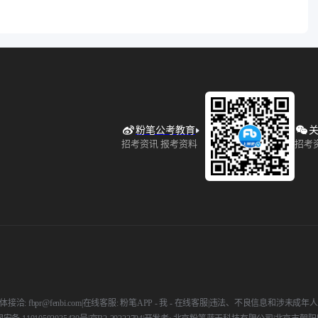
粉笔公考教育
关
招考资讯 报考资料
招考
接洽: fbpr@fenbi.com
|
在线客服: 粉笔APP - 我 - 在线客服
|
违法、不良信息和涉未成年人举报电话: