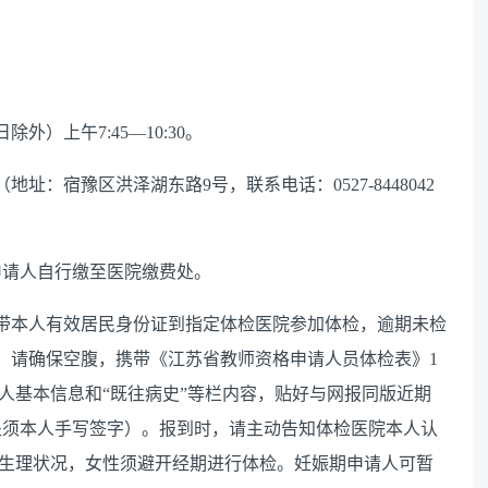
日除外）上午
7:45—10:30
。
（地址：宿豫区洪泽湖东路
9
号，联系电话：
0527-8448042
申请人自行缴至医院缴费处。
带本人有效居民身份证到指定体检医院参加体检，逾期未检
，请确保空腹，携带《江苏省教师资格申请人员体检表》
1
人基本信息和
“
既往病史
”
等栏内容，贴好与网报同版近期
处须本人手写签字）。报到时，请主动告知体检医院本人认
生理状况，女性须避开经期进行体检。妊娠期申请人可暂