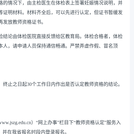
格的情况下，由主检医生在体检表上签署妊娠情况说明，并
等证明材料。材料齐全后，可以先进行认定，但证书暂缓发
再发放教师资格证书。
检结论由体检医院直接反馈给区教育局。体检合格者，体检
本人，请申请人员
保持通信畅通
。严禁弄虚作假、冒名顶
）终止之日起
30
个工作日内作出是否认定教师资格的结论。
。
www.jszg.edu.cn
）
“
网上办事
”
栏目下
“
教师资格认定
”
服务入
，并在我省报名时段内登录报名。