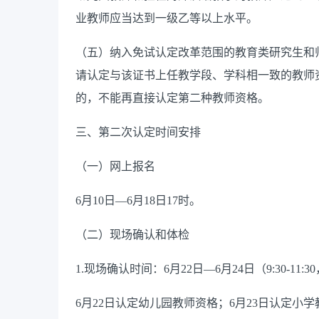
业教师应当达到一级
乙等以上
水平。
（五）纳入免试认定改革范围的教育类研究生和
请
认定
与该证书上
任教学段
、
学科
相一致
的教师
的
，不
能再
直接认定
第二种
教师资格。
三、
第二次
认定时间安排
（一）网上报名
6
月
10
日—
6
月
18
日
17
时。
（二）现场确认和体检
1.
现场确认时间：
6
月
22
日
—
6
月
24
日（
9:30-11:30
6
月
22
日认定幼儿园教师资格；
6
月
23
日
认定小学