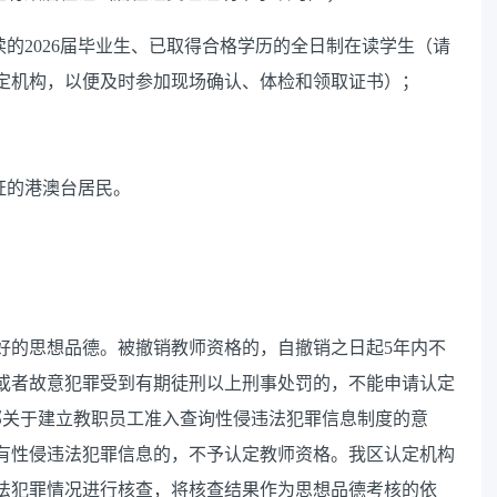
读的
2026
届毕业生、已取得合格学历的全日制在读学生
（请
定机构，以便及时参加现场确认、体检和领取证书）
；
证的港澳台居民。
：
好的思想品德。被撤销教师资格的，自撤销之日起
5
年内不
或者故意犯罪受到有期徒刑以上刑事处罚的，不能申请认定
部关于建立教职员工准入查询性侵违法犯罪信息制度的意
有性侵违法犯罪信息的，不予认定
教师资格
。我
区
认定
机构
法犯罪情况进行核查，
将
核查结果作为思想品德考核的依