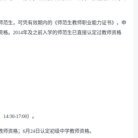
师范生，
可
凭
有效期内的《师范生教师职业能力证书》
，
申
资格。
2014
年及
之
前入学的师范生
已直接
认定过教师资格
，
14:30-17:00
）。
教师资格；
6
月
24
日认定初级中学教师资格。