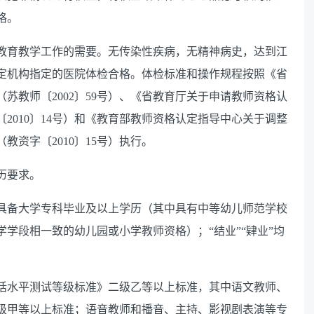
格。
教育教学工作的需要。无传染性疾病，无精神病史，达到江
定机构指定的医院体检合格。体检标准和操作规程按照《省
（苏教师〔
2002
〕
59
号）、《省教育厅关于申请教师资格认
〔
2010
〕
14
号）和《教育部教师资格认定指导中心关于调整
（教资字〔
2010
〕
15
号）执行。
历要求
。
具备大学专科毕业及以上学历（其中具有中等幼儿师范学校
学学段相一致的幼儿园或小学教师资格）；
“
结业
”“
肄业
”
均
话水平测试等级标准》二级乙等以上标准，其中语文教师、
级甲等以上标准；语音教师和播音、主持、影视剧表演等专