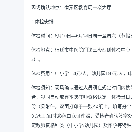
现场确认地点：宿豫区教育局一楼大厅
2.
体检安排
体检时间：
6
月
10
日
—
6
月
24
日周一至周六（节假
体检地点：宿迁市中医院门诊三楼西侧体检中心
2
）。
体检费用：中小学
150
元
/
人，幼儿园
160
元
/
人，
体检须知：现场确认通过人员须在规定时间内携
者，视同自动放弃本次教师资格认定。体检当日
份（见附件，双面打印于一张
A4
纸上，填写好个
免冠正面
1
寸彩色白底证件照，受检者确认签字
定教师资格种类（中小学
/
幼儿园）及怀孕等特殊