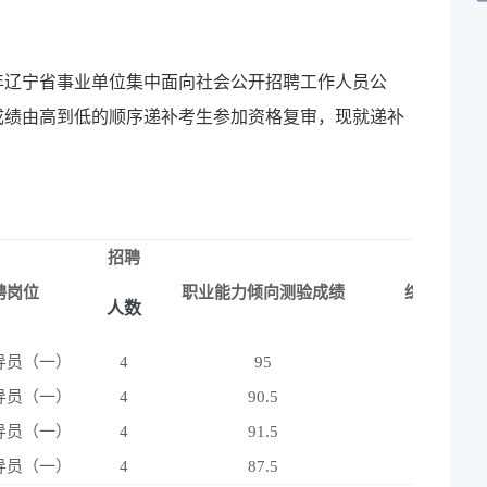
年辽宁省事业单位集中面向社会公开招聘工作人员公
成绩由高到低的顺序递补考生参加资格复审，现就递补
招聘
聘岗位
职业能力倾向测验成绩
综合应用能
人数
导员（一）
4
95
88
导员（一）
4
90.5
92
导员（一）
4
91.5
85
导员（一）
4
87.5
83