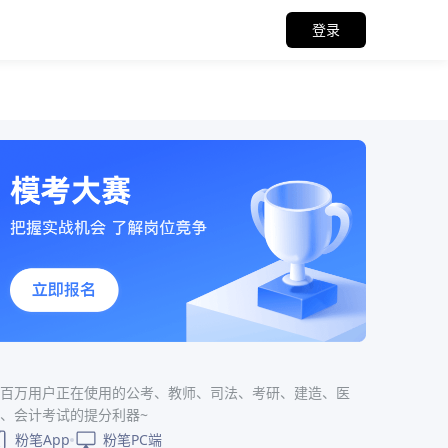
登录
百万用户正在使用的公考、教师、司法、考研、建造、医
、会计考试的提分利器~
粉笔App
粉笔PC端