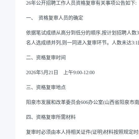
2
6
年公开招聘工作人员资格复审
有关事项公告如下:
一、
资格复审人员的确定
依据笔试成绩从高分到低分的顺序,按计划招聘人数
名人选成绩并列,则一同进入复审环节。
人数未达
3
二、资格复审时间
202
6
年
5
月
21
日
上午
9
:
0
0-1
2
:
0
0
三、资格复审地点
阳泉市发展和改革委员会
606办公室(山西省阳泉市南
四、资格复审所需材料
复审时必须由本人持相关证件(证明)材料按照规定