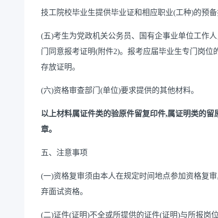
技工院校毕业生提供毕业证和相应职业(工种)的预备
(
五
)
考生为
党政机关公务员、国有企事业单位工作人
门同意报考
证明
(
附件
2)
。报考应届毕业生专门岗位
存放证明。
(
六
)资格审查部门(单位)要求提供的其他材料。
以上材料属证件类的验原件留复印件,属证明类的留
章。
五、注意事项
(一)
资格复审须由本人在规定时间地点参加资格复审
弃面试资格。
(
二)
证件(证明)不全或所提供的证件(证明)与所报岗