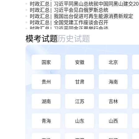
时政汇总| 习近平同黑山总统就中国同黑山建交20
周年互致贺电
时政汇总| 习近平会见白俄罗斯总统
时政汇总| 我国出台促进可再生能源消费新规定
时政汇总| 全国党建工作座谈会召开
时政汇总| 习近平同金正恩举行会谈
时政汇总| 《前瞻布局和发展未来产业》
模考大赛与历年真题
模考试题
历史试题
国家
安徽
北京
贵州
甘肃
海南
湖南
江苏
吉林
青海
山东
山西