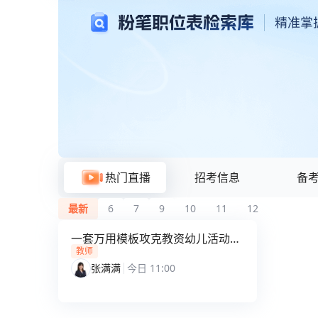
粉笔题库与在线刷题
热门直播
招考信息
备
最新
6
7
9
10
11
12
一套万用模板攻克教资幼儿活动设
计30分
教师
张满满
今日 11:00