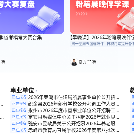
6考季省考模考大赛合集
【早晚课】2026年粉笔晨晚伴
周一至周五温馨陪伴
日积月累提升备
 等
夏方军 等
事业单位
参
2026年芜湖市住建局所属事业单位公开招聘
正在报名
开
编外工作人员公告
织金县2026年部分学校公开考调工作人员实
正在报名
施方案
永州市2026年度市直事业单位公开招聘工作
正在报名
人员（综合类）公告
定安县融媒体中心关于招聘2026年就业见习
正在报名
公
生的公告
雅安市民政局关于公开招募2026年养老服务
正在报名
理
管理专员政策性岗位的公告
赤峰市教育局直属学校2026年度第八批次通
正在报名