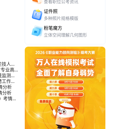
查看职位公考资讯
证件照
多种照片规格模版
粉笔魔方
立体空间理解几何图形
卫技人员
古专业高层
境监测站
聘工作人
情分析
情分析
》考情分