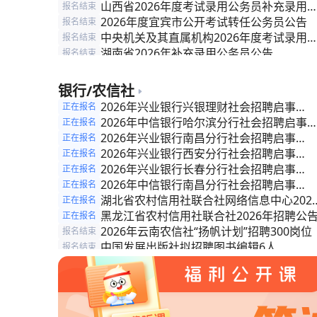
工作人员）补充录用公告
山西省2026年度考试录用公务员补充录用
报名结束
告
2026年度宜宾市公开考试转任公务员公告
报名结束
中央机关及其直属机构2026年度考试录用
报名结束
务员公告
湖南省2026年补充录用公务员公告
报名结束
2026年度聊城市各级机关补充录用公务员
报名结束
告
2026年度济宁市各级机关补充录用公务员
报名结束
银行/农信社
告
新疆维吾尔自治区法院系统2026年度专项
报名结束
2026年兴业银行兴银理财社会招聘启事
正在报名
录法官助理公告
阿里地区关于2026年度从优秀乡村振兴等
报名结束
（8.7）
2026年中信银行哈尔滨分行社会招聘启事
正在报名
干中招录（聘）公务员（事业编制人员）的
（8.7）
2026年兴业银行南昌分行社会招聘启事
正在报名
告
（8.7）
2026年兴业银行西安分行社会招聘启事
正在报名
（8.7）
2026年兴业银行长春分行社会招聘启事
正在报名
（8.7）
2026年中信银行南昌分行社会招聘启事
正在报名
（8.7）
湖北省农村信用社联合社网络信息中心202
正在报名
年度招聘劳务派遣科技专业人才公告（第二
黑龙江省农村信用社联合社2026年招聘公
正在报名
批）
2026年云南农信社“扬帆计划”招聘300岗位
报名结束
中国发展出版社拟招聘图书编辑6人
报名结束
安徽省农村信用社联合社金融科技人员常态
报名结束
招聘公告
安徽省农村信用社联合社招聘公告
报名结束