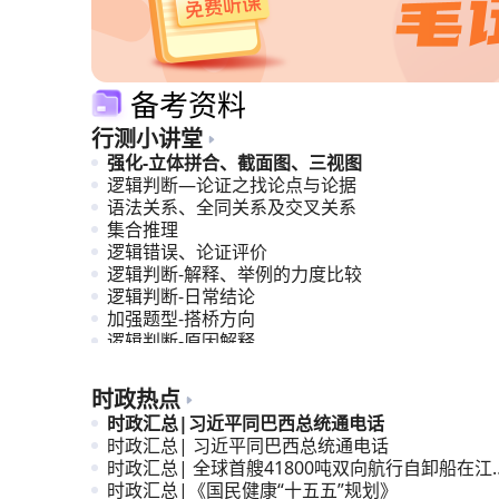
备考资料
行测小讲堂
强化-立体拼合、截面图、三视图
逻辑判断—论证之找论点与论据
语法关系、全同关系及交叉关系
集合推理
逻辑错误、论证评价
逻辑判断-解释、举例的力度比较
逻辑判断-日常结论
加强题型-搭桥方向
逻辑判断-原因解释
计划编排
时政热点
时政汇总|习近平同巴西总统通电话
时政汇总| 习近平同巴西总统通电话
时政汇总| 全球首艘41800吨双向航行自卸船在江
交付
时政汇总|《国民健康“十五五”规划》