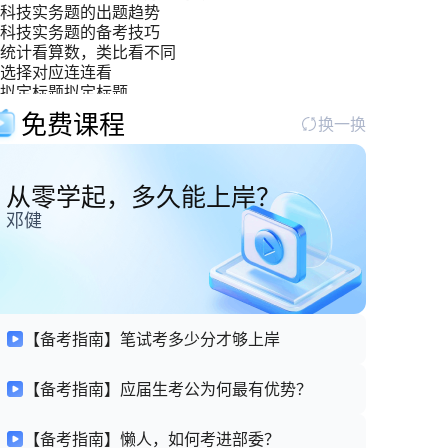
科技实务题的出题趋势
科技实务题的备考技巧
统计看算数，类比看不同
选择对应连连看
拟定标题拟定标题
双管齐下，攻克“寓言哲理型材料”难关
免费课程
换一换
从零学起，多久能上岸？
邓健
【备考指南】笔试考多少分才够上岸
【备考指南】应届生考公为何最有优势？
【备考指南】懒人，如何考进部委？