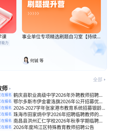
学课
事业单位专项精选刷题自习室【持续
更新】
考能力
何铖 等
全部
教师
鹤庆县职业高级中学2026年外聘教师招聘公
正在报名
告
鄂尔多斯市伊金霍洛旗2026年公开招募优秀
正在报名
退休教师公告
2026-2027学年张家港市教育系统招募银龄讲
正在报名
学教师公告
珠海市田家炳中学2026年招聘临聘教师的公
正在报名
告
南昌县洪州汇仁学校2026年秋季学期临聘教
正在报名
师招聘公告
2026年度鸠江区特殊教育教师招聘公告
正在报名