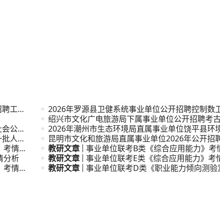
招聘工作
2026年罗源县卫健系统事业单位公开招聘控制数
公告
绍兴市文化广电旅游局下属事业单位公开招聘考
社会公开
次人才公
2026年潮州市生态环境局直属事业单位饶平县环
一批人才
公开招
昆明市文化和旅游局直属事业单位2026年公开招
》考情分
员公告
教研文章
事业单位联考B类《综合应用能力》考
情分析
教研文章
事业单位联考E类《综合应用能力》考
》考情分
教研文章
事业单位联考D类《职业能力倾向测验
析