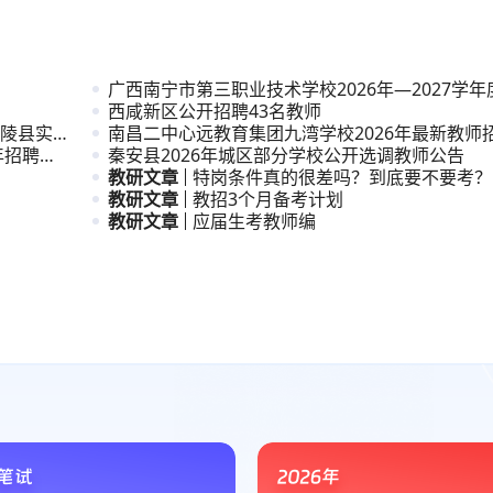
广西南宁市第三职业技术学校2026年—2027学
用
西咸新区公开招聘43名教师
陵县实验
南昌二中心远教育集团九湾学校2026年最新教师
年招聘中
秦安县2026年城区部分学校公开选调教师公告
教研文章
特岗条件真的很差吗？到底要不要考？
教研文章
教招3个月备考计划
教研文章
应届生考教师编