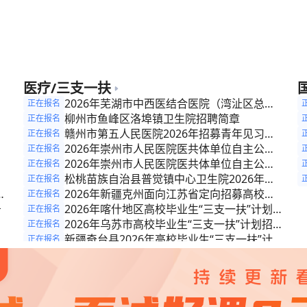
公
过“绿色通道”引进急需紧缺教师公告
公
公
公
医疗/三支一扶
招
2026年芜湖市中西医结合医院（湾沚区总医
正在报名
专
院）招聘第三方信息运维工作人员公告
柳州市鱼峰区洛埠镇卫生院招聘简章
正在报名
公
赣州市第五人民医院2026年招募青年见习公
正在报名
告(第二批)
2026年崇州市人民医院医共体单位自主公开
正在报名
考试招聘公告(第二批)
2026年崇州市人民医院医共体单位自主公开
正在报名
考核招聘公告(第二批)
松桃苗族自治县普觉镇中心卫生院2026年度
正在报名
6
青年就业见习岗位补充招募公告
2026年新疆克州面向江苏省定向招募高校毕
正在报名
告
业生“三支一扶”计划人员的公告
2026年喀什地区高校毕业生“三支一扶”计划招
正在报名
募公告
2026年乌苏市高校毕业生“三支一扶”计划招募
正在报名
公告
新疆奇台县2026年高校毕业生“三支一扶”计划
正在报名
化
招募公告
2026年和布克赛尔县高校毕业生“三支一扶”计
正在报名
划招募公告
2026年木垒县高校毕业生“三支一扶”计划招募
正在报名
公告