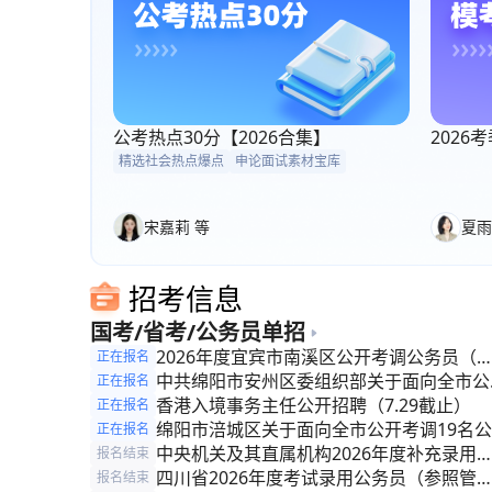
公考热点30分【2026合集】
202
精选社会热点爆点
申论面试素材宝库
宋嘉莉 等
夏雨
招考信息
国考/省考/公务员单招
2026年度宜宾市南溪区公开考调公务员（
正在报名
照管理人员）的公告
中共绵阳市安州区委组织部关于面向全市公
正在报名
考调公务员（参照管理人员）的公告
香港入境事务主任公开招聘（7.29截止）
正在报名
绵阳市涪城区关于面向全市公开考调19名公
正在报名
务员(参照管理人员)的公告
中央机关及其直属机构2026年度补充录用
报名结束
务员公告
四川省2026年度考试录用公务员（参照管
报名结束