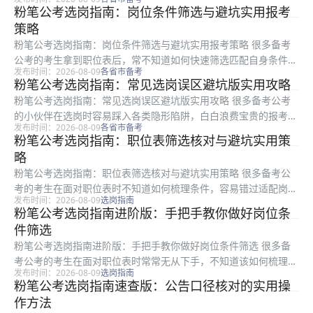
整理的公考选岗指南进阶版，面向所有准备报考的考生，围绕按节
粉笔公考选岗指南：岗位条件筛选与避坑实用报考
奏规划筛选的思路，从初步筛选、隐形门槛排查、高竞争岗位取舍
策略
到最终确...
粉笔公考选岗指南：岗位条件筛选与避坑实用报考策略 很多备考
公考的考生拿到职位表后，常不知道如何快速筛选匹配自身条件的
发布时间：2026-08-09
各省市备考
岗位，容易踩中隐形坑影响后续报考。本文是粉笔整理的实用选岗
粉笔公考选岗指南：常见选岗误区避坑版实用攻略
指导，适合所有备考公考的考生参考，内容从职位表初筛步骤、自
粉笔公考选岗指南：常见选岗误区避坑版实用攻略 很多备考公考
身优势匹...
的小伙伴在选岗时容易踩入各类隐形陷阱，白白浪费宝贵的报考机
发布时间：2026-08-09
各省市备考
会和备考时间。本文是粉笔整理的选岗误区避坑指南，适合所有正
粉笔公考选岗指南：职位表筛选核对与避坑实用策
在准备公考报考、对照职位表筛选岗位的考生参考。文章从四个常
略
见选岗错...
粉笔公考选岗指南：职位表筛选核对与避坑实用策略 很多备考公
考的考生在面对职位表时不知道如何梳理条件，容易错过适配岗位
发布时间：2026-08-09
选岗指南
或踩入报考误区。本文是粉笔推出的公考选岗指南，面向所有备考
粉笔公考选岗指南进阶版：手把手教你做好岗位条
公考的考生，围绕职位表处理、条件筛选、要求核对、报考避坑等
件筛选
核心问题...
粉笔公考选岗指南进阶版：手把手教你做好岗位条件筛选 很多备
考公考的考生在面对职位表时常常无从下手，不知道该如何梳理自
发布时间：2026-08-09
选岗指南
身条件、筛选合适岗位，容易踩中隐形坑影响后续报考。本文是粉
粉笔公考选岗指南速查版：公告口径核对的实用操
笔推出的选岗指南进阶内容，适合所有备考公考的考生阅读，从选
作方法
岗前置准...