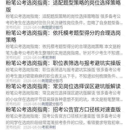
粉笔公考选岗指南：适配题型策略的岗位选择策略
是粉笔整理的公考选岗指南进阶版，适合所有处于报考阶段的公考
版
备考考生...
粉笔公考选岗指南：适配题型策略的岗位选择策略版 很多备考公
考的考生在选岗时往往只关注硬性岗位条件，忽略了自身题型备考
发布时间：2026-08-09
刷题提分技巧
优势与岗位考查倾向的匹配度，导致备考效率大打折扣，甚至白白
粉笔公考选岗指南：依托模考题型得分的合理选岗
浪费考试机会。本文是粉笔结合多年公考选岗指导经验整理的题型
策略
策略版选...
粉笔公考选岗指南：依托模考题型得分的合理选岗策略 本文是粉
笔为备考公考的考生整理的实用选岗指南，针对不少考生不知道如
发布时间：2026-08-09
考前冲刺
何结合自身备考水平选岗的问题，围绕模考题型得分表现，讲解选
粉笔公考选岗指南：职位表筛选与报考避坑实操版
岗的匹配方法、筛选逻辑、常见误区与可落地的执行步骤。适合所
粉笔公考选岗指南：职位表筛选与报考避坑实操版 很多备考公考
有即将报...
的考生面对密密麻麻的职位表无从下手，不知道如何梳理条件、筛
发布时间：2026-08-09
刷题提分技巧
选岗位，也容易踩各类报考误区。本文是粉笔推出的公考选岗实操
粉笔公考选岗指南：常见岗位选择误区避坑版解读
指南，适合所有准备报考公考的考生，围绕职位表梳理、需求排
粉笔公考选岗指南：常见岗位选择误区避坑版解读 很多备考公考
序、误区避...
的小伙伴在选岗环节容易踩各种意想不到的坑，本文是粉笔整理的
发布时间：2026-08-09
刷题提分技巧
选岗避坑指南，适合所有准备报考公考、正在筛选岗位的备考考生
粉笔公考选岗指南：招考公告官方口径核对速查版
参考。本文围绕选岗过程中四类最典型的常见误区展开梳理，分别
粉笔公考选岗指南：招考公告官方口径核对速查版 很多备考公考
讲解了隐...
的同学在选岗阶段经常混淆招考条件的口径，看错要求导致初审不
发布时间：2026-08-09
考前冲刺
通过，白白浪费报考机会。本文是粉笔整理的公考选岗公告口径核