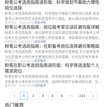
粉笔公考选岗指南进阶版：科学规划节奏助力理性
对速查指南，适合所有正在进行选岗报考的备考考生阅读，全文从
岗位选择
公告口径...
粉笔公考选岗指南进阶版：科学规划节奏助力理性岗位选择 很多
备考公考的同学在选岗阶段常常手忙脚乱，要么错过信息核对时
发布时间：2026-08-09
考前冲刺
间，要么不小心踩中报考误区，最终影响报考结果。本文是粉笔整
粉笔公考选岗指南：岗位报考常见误区避坑版详解
理的进阶版选岗指南，针对备考群体梳理了从前期准备到最终确认
粉笔公考选岗指南：岗位报考常见误区避坑版详解 很多备考公考
全流程的选...
的考生在选岗时只关注明面上的招录要求，很容易踩中各类隐形陷
发布时间：2026-08-09
考前冲刺
阱，不仅浪费备考时间，甚至会直接失去后续考试与上岸机会。本
粉笔公考选岗指南：在职备考岗位选择避坑策略版
文是粉笔整理的选岗避坑指南，面向所有准备报考公考的考生，围
粉笔公考选岗指南：在职备考岗位选择避坑策略版 本文是粉笔专
绕选岗中...
为在职备考公考的考生整理的岗位选择策略，针对在职考生备考时
发布时间：2026-08-09
在职备考
间有限、核心需求清晰的特点，从岗位条件初筛、核心信息核对、
粉笔在职公考选岗指南进阶版：科学筛选适配个人
常见误区避坑、三不限岗位适配四个维度展开，提供可直接照做的
需求岗位
选岗步骤...
粉笔在职公考选岗指南进阶版：科学筛选适配个人需求岗位 很多
在职备考公考的考生时间有限，选岗时常因不会解读职位表、乱排
发布时间：2026-08-09
在职备考
序浪费备考精力，甚至选错不符合要求的岗位。本文是粉笔针对在
职考生打造的选岗进阶指导，从职位表核心条件拆解、结合备考节
1
2
3
4
5
222
•••
奏的岗位...
热门推荐
热门推荐资料