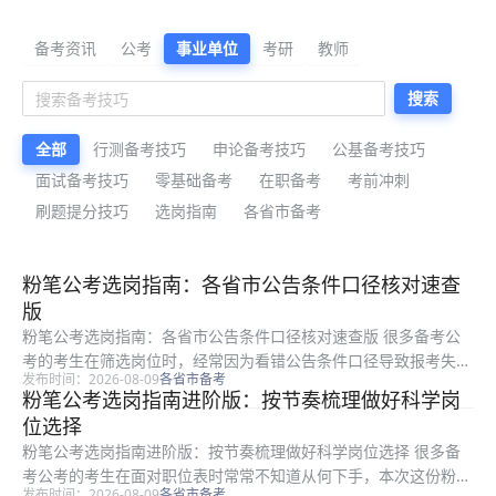
公考备考资料与公告解读
备考资讯
公考
事业单位
考研
教师
搜索
全部
行测备考技巧
申论备考技巧
公基备考技巧
面试备考技巧
零基础备考
在职备考
考前冲刺
刷题提分技巧
选岗指南
各省市备考
最新公考备考资料
粉笔公考选岗指南：各省市公告条件口径核对速查
版
粉笔公考选岗指南：各省市公告条件口径核对速查版 很多备考公
考的考生在筛选岗位时，经常因为看错公告条件口径导致报考失
发布时间：2026-08-09
各省市备考
败，白白浪费备考时间和机会。本文是粉笔整理的各省市公考选岗
粉笔公考选岗指南进阶版：按节奏梳理做好科学岗
公告口径核对速查内容，面向所有准备报考的考生，梳理了可直接
位选择
对照执行的...
粉笔公考选岗指南进阶版：按节奏梳理做好科学岗位选择 很多备
考公考的考生在面对职位表时常常不知道从何下手，本次这份粉笔
发布时间：2026-08-09
各省市备考