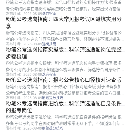
粉笔公考选岗指南速查版：公告口径核对的实用操作方法 很多备
考公考的同学在选岗时容易忽略公告口径核对，经常出现填错信
发布时间：2026-08-09
选岗指南
息、资格初审不通过的问题，耽误报考进度。本文是粉笔整理的选
粉笔公考选岗指南：四大常见报考误区避坑实用分
岗公告核对实用指南，适合所有准备报考公考的考生参考，内容从
享
初始选岗的...
粉笔公考选岗指南：四大常见报考误区避坑实用分享 很多备考公
考的小伙伴在选岗时容易踩各类隐形陷阱，轻则审核不通过错失本
发布时间：2026-08-09
选岗指南
次报名机会，重则顺利入职后后悔却无法调整，带来不必要的时间
粉笔公考选岗指南实操版：科学筛选适配岗位完整
成本与发展损失。本文是粉笔整理的选岗避坑指南，面向所有备考
步骤梳理
公考的考...
粉笔公考选岗指南实操版：科学筛选适配岗位完整步骤梳理 很多
备考公考的小伙伴都不知道怎么梳理职位表、筛选符合自身条件的
发布时间：2026-08-09
选岗指南
岗位，很容易在选岗环节踩坑，浪费原本不错的报考机会。本文是
粉笔公考选岗指南：报考公告核心口径核对速查版
粉笔推出的实操向选岗指南，面向所有备考公考的考生，从职位表
粉笔公考选岗指南：报考公告核心口径核对速查版 对于准备参加
前期准备...
公考的考生来说，选岗的核心前提就是核对报考公告的官方口径，
发布时间：2026-08-09
刷题提分技巧
不少考生因为看错规则口径，导致资格初审或复审不通过，白白浪
粉笔公考选岗指南进阶版：科学筛选适配自身条件
费了大量备考时间。本文是粉笔推出的公考选岗指南速查版，聚焦
的报考岗位
公告口径...
粉笔公考选岗指南进阶版：科学筛选适配自身条件的报考岗位 很
多备考公考的同学在面对职位表时常常无从下手，不知道如何结合
发布时间：2026-08-09
刷题提分技巧
自身情况筛选合适岗位，还容易踩中选岗陷阱影响后续备考。本文