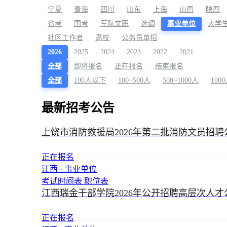
宁夏
青海
四川
山东
上海
山西
陕西
省考
国考
军队文职
选调
事业单位
大学
社区工作者
高校
公务员单招
2026
2025
2024
2023
2022
2021
全部
即将报名
正在报名
结束报名
全部
100人以下
100~500人
500~1000人
100
最新招考公告
上饶市消防救援局2026年第二批消防文员招聘
正在报名
江西 · 事业单位
考试时间表
职位表
江西瑞金干部学院2026年公开招聘高层次人才
正在报名