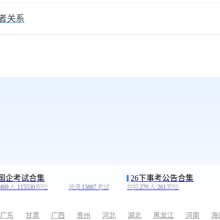
者关系
年国企考试合集
26下事考公告合集
469
人
115530
职位
收录
15887
考试
共招
270
人
261
职位
广东
甘肃
广西
贵州
河北
湖北
黑龙江
河南
海