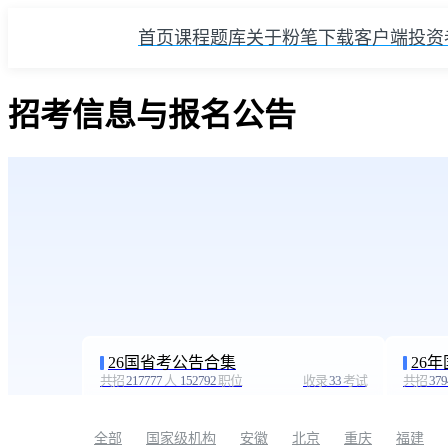
首页
课程
题库
关于粉笔
下载客户端
投资
招考信息与报名公告
26国省考公告合集
26
共招
217777
人
152792
职位
收录
33
考试
共招
379
全部
国家级机构
安徽
北京
重庆
福建