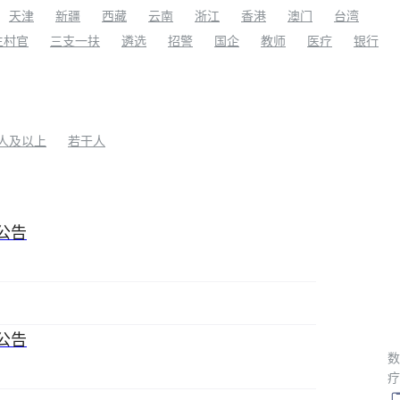
天津
新疆
西藏
云南
浙江
香港
澳门
台湾
生村官
三支一扶
遴选
招警
国企
教师
医疗
银行
0人及以上
若干人
公告
公告
数
疗