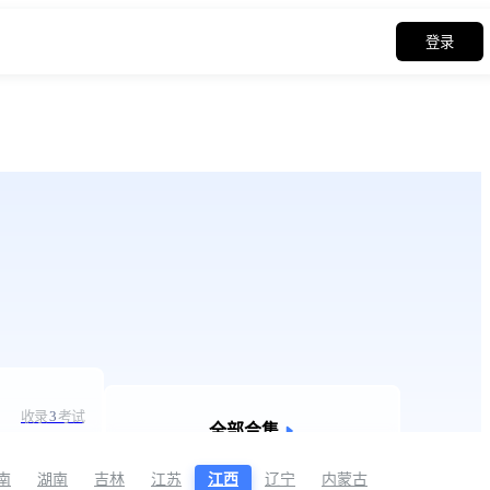
登录
收录
3
考试
全部合集
南
湖南
吉林
江苏
江西
辽宁
内蒙古